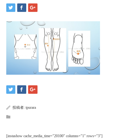
投稿者:
tpurara
[instashow cache_media_time="20100" columns="1" rows="3"]