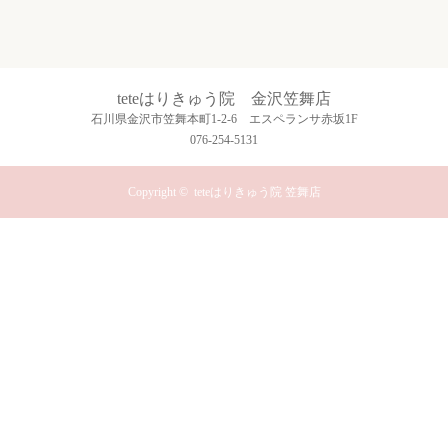
teteはりきゅう院 金沢笠舞店
石川県金沢市笠舞本町1-2-6 エスペランサ赤坂1F
076-254-5131
Copyright ©
teteはりきゅう院 笠舞店