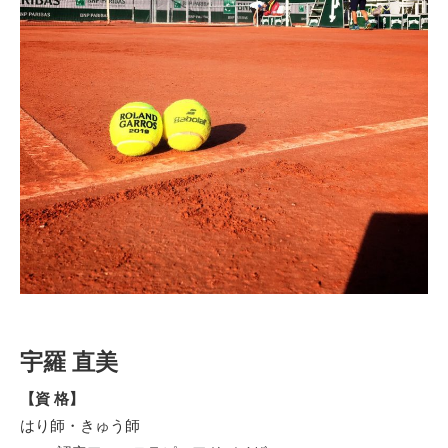
宇羅 直美
【資 格】
はり師・きゅう師