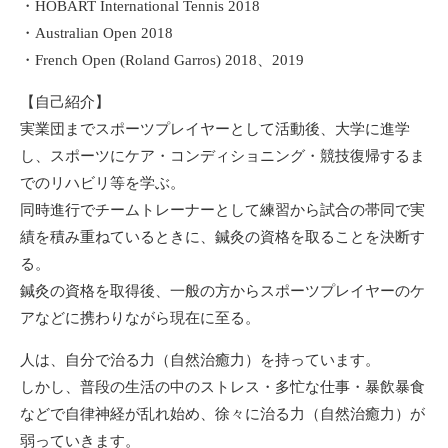
・HOBART International Tennis 2018
・Australian Open 2018
・French Open (Roland Garros) 2018、2019
【自己紹介】
実業団までスポーツプレイヤーとして活動後、大学に進学
し、スポーツにケア・コンディショニング・競技復帰するま
でのリハビリ等を学ぶ。
同時進行でチームトレーナーとして練習から試合の帯同で実
績を積み重ねているときに、鍼灸の資格を取ることを決断す
る。
鍼灸の資格を取得後、一般の方からスポーツプレイヤーのケ
アなどに携わりながら現在に至る。
人は、自分で治る力（自然治癒力）を持っています。
しかし、普段の生活の中のストレス・多忙な仕事・暴飲暴食
などで自律神経が乱れ始め、徐々に治る力（自然治癒力）が
弱っていきます。