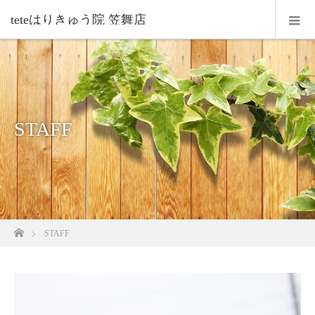
teteはりきゅう院 笠舞店
STAFF
ホーム
STAFF