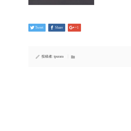
Tweet
Share
+1
投稿者:
tpurara