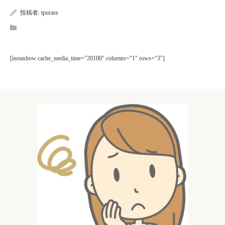
投稿者:
tpurara
[instashow cache_media_time="20100" columns="1" rows="3"]