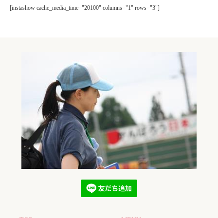
[instashow cache_media_time="20100" columns="1" rows="3"]