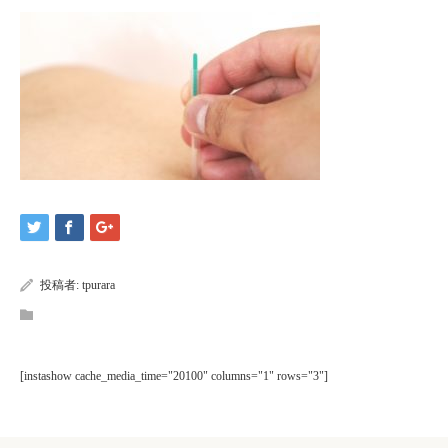
投稿者:
tpurara
[instashow cache_media_time="20100" columns="1" rows="3"]