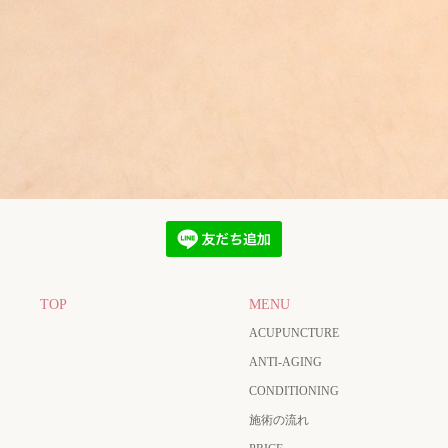
TOP
MENU
ACUPUNCTURE
ANTI-AGING
CONDITIONING
施術の流れ