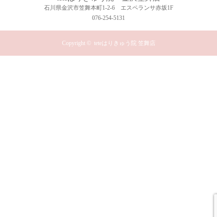
石川県金沢市笠舞本町1-2-6 エスペランサ赤坂1F
076-254-5131
Copyright ©
teteはりきゅう院 笠舞店