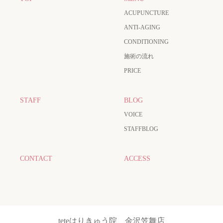
ACUPUNCTURE
ANTI-AGING
CONDITIONING
施術の流れ
PRICE
STAFF
BLOG
VOICE
STAFFBLOG
CONTACT
ACCESS
teteはりきゅう院 金沢笠舞店