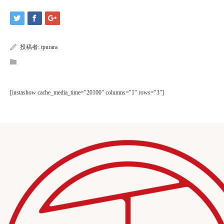
投稿者:
tpurara
[instashow cache_media_time="20100" columns="1" rows="3"]