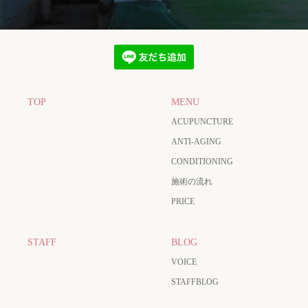
TOP
MENU
ACUPUNCTURE
ANTI-AGING
CONDITIONING
施術の流れ
PRICE
STAFF
BLOG
VOICE
STAFFBLOG