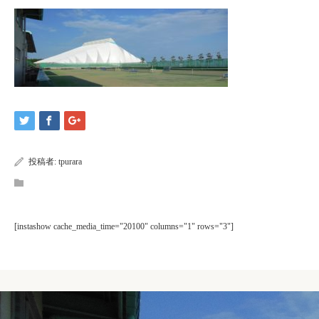
投稿者:
tpurara
[instashow cache_media_time="20100" columns="1" rows="3"]