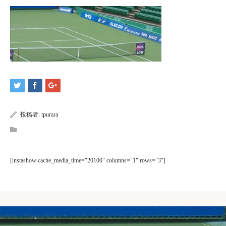
投稿者:
tpurara
[instashow cache_media_time="20100" columns="1" rows="3"]