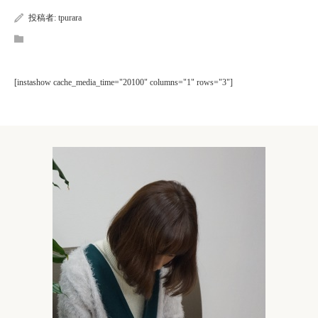
投稿者:
tpurara
[instashow cache_media_time="20100" columns="1" rows="3"]