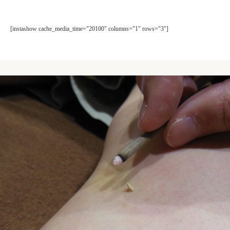
[instashow cache_media_time="20100" columns="1" rows="3"]