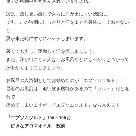
車での移動中も皆さん入れていますよね。
次は、蒸し暑い感じでさらに汗が出にくい状態に。
でも、この時期にしっかりと汗を出せる身体にしておかない
と
夏が来た時にすぐにバテテしまいます。
暑くても少し、運動して汗を流しましょう。
また、汗が出にくい人は、お風呂などにしっかりとつかって
汗をかくようにしましょう。
お風呂の入浴剤としてお勧めなのが『エプソムソルト』！
最近のお風呂は、追い炊き機能があるので『ソルト』だと塩
分で
痛めてしまいますが、『エプソムソルト』なら大丈夫！
『エプソムソルト』100～300ｇ
好きなアロマオイル 数滴