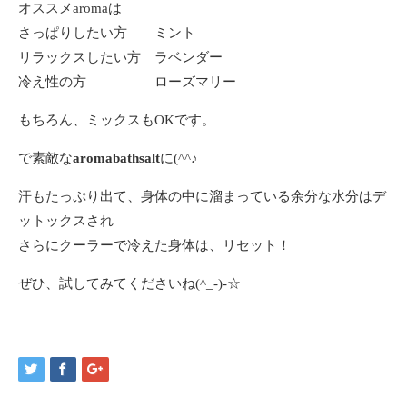
オススメaromaは
さっぱりしたい方 ミント
リラックスしたい方 ラベンダー
冷え性の方 ローズマリー
もちろん、ミックスもOKです。
で素敵な
aromabathsalt
に(^^♪
汗もたっぷり出て、身体の中に溜まっている余分な水分はデ
ットックスされ
さらにクーラーで冷えた身体は、リセット！
ぜひ、試してみてくださいね(^_-)-☆