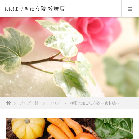
teteはりきゅう院 笠舞店
ホーム
ブログ一覧
ブログ
梅雨の過ごし方② ～食材編～