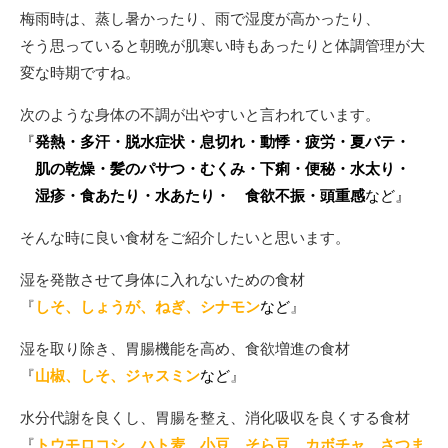
梅雨時は、蒸し暑かったり、雨で湿度が高かったり、
そう思っていると朝晩が肌寒い時もあったりと体調管理が大
変な時期ですね。
次のような身体の不調が出やすいと言われています。
『
発熱・多汗・脱水症状・息切れ・動悸・疲労・夏バテ・
肌の乾燥・髪のパサつ・むくみ・下痢・便秘・水太り・
湿疹・食あたり・水あたり・ 食欲不振・頭重感
など』
そんな時に良い食材をご紹介したいと思います。
湿を発散させて身体に入れないための食材
『
しそ、しょうが、ねぎ、シナモン
など
』
湿を取り除き、胃腸機能を高め、食欲増進の食材
『
山椒、しそ、ジャスミン
など
』
水分代謝を良くし、胃腸を整え、消化吸収を良くする食材
『
トウモロコシ、ハト麦、小豆、そら豆、カボチャ、さつま