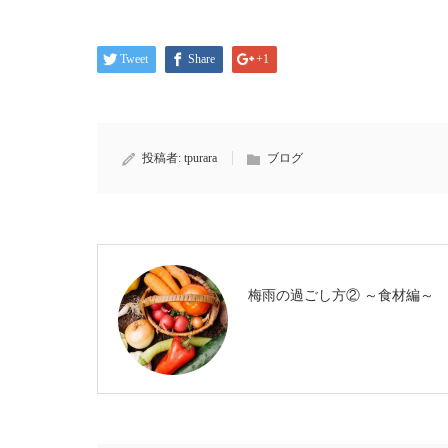
Tweet
Share
+1
投稿者:
tpurara
ブログ
梅雨の過ごし方② ～食材編～