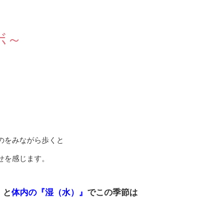
ボ～
のをみながら歩くと
せを感じます。
』
と
体内の『湿（水）』
でこの季節は