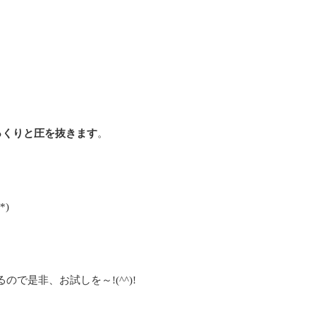
っくりと圧を抜きます
。
)
で是非、お試しを～!(^^)!