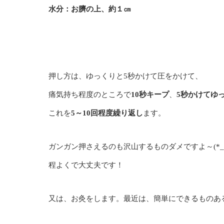
水分：お臍の上、約１㎝
押し方は、ゆっくりと5秒かけて圧をかけて、
痛気持ち程度のところで
10秒キープ
、
5秒かけてゆ
これを
5～10回程度繰り返し
ます。
ガンガン押さえるのも沢山するものダメですよ～(*_*
程よくで大丈夫です！
又は、お灸をします。最近は、簡単にできるものあるの