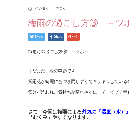
2017.06.30
ブログ
梅雨の過ごし方③ ～ツ
Tweet
Share
+1
梅雨時の過ごし方③ ～ツボ～
まだまだ、雨の季節です。
紫陽花が綺麗に色づき雨しずくでキラキラしている
気分が洗われ、気持ちが晴れやかに、そしてプチ幸
さて、今回は梅雨による
外気の『湿度（水）
『
むくみ
』やすくなります。