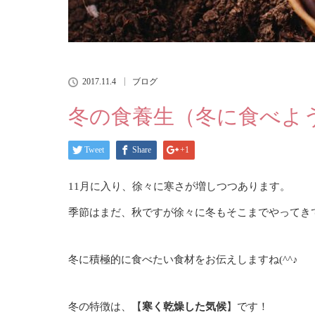
2017.11.4
ブログ
冬の食養生（冬に食べよ
Tweet
Share
+1
11月に入り、徐々に寒さが増しつつあります。
季節はまだ、秋ですが徐々に冬もそこまでやってき
冬に積極的に食べたい食材をお伝えしますね(^^♪
冬の特徴は、【
寒く乾燥した気候
】です！