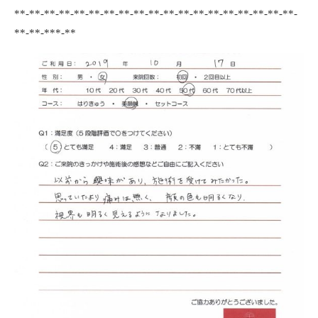
**-**-**-**-**-**-**-**-**-**-**-**-**-**-**-**-**-**-**-
**-**-***-**