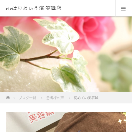
teteはりきゅう院 笠舞店
ホーム
ブログ一覧
患者様の声
初めての美容鍼