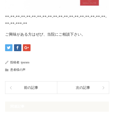
**-**-**-**-**-**-**-**-**-**-**-**-**-**-**-**-**-**-**-
**-**-***-**
ご興味がある方はぜび、当院にご相談下さい。
投稿者:
tpurara
患者様の声
前の記事
次の記事
関連記事