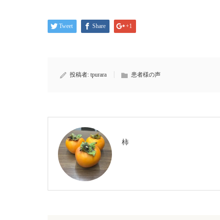
Tweet
Share
+1
投稿者:
tpurara
患者様の声
柿