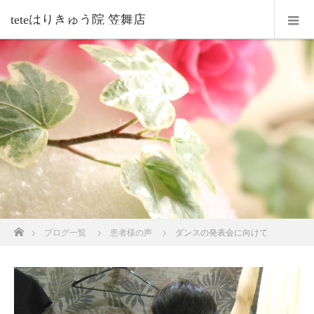
teteはりきゅう院 笠舞店
ホーム
ブログ一覧
患者様の声
ダンスの発表会に向けて