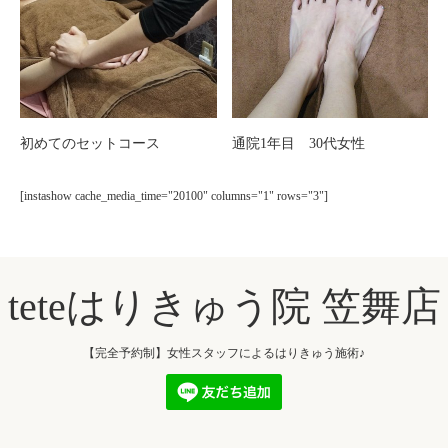
初めてのセットコース
通院1年目 30代女性
[instashow cache_media_time="20100" columns="1" rows="3"]
teteはりきゅう院 笠舞店
【完全予約制】女性スタッフによるはりきゅう施術♪