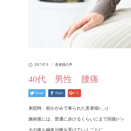
2017.07.8
患者様の声
40代 男性 腰痛
Tweet
Share
+1
来院時、前かがみで来られた患者様(-_-;)
施術後には、普通に歩けるくらいにまで回復(^^♪
その後も鍼灸治療を受けていくごとに