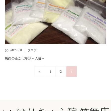
2017.6.30
ブログ
梅雨の過ごし方① ～入浴～
«
1
2
3