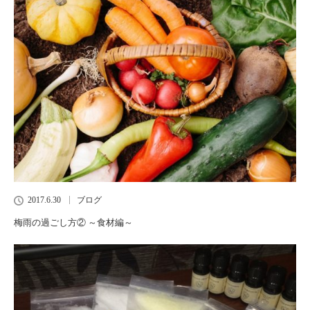
2017.6.30
ブログ
梅雨の過ごし方② ～食材編～